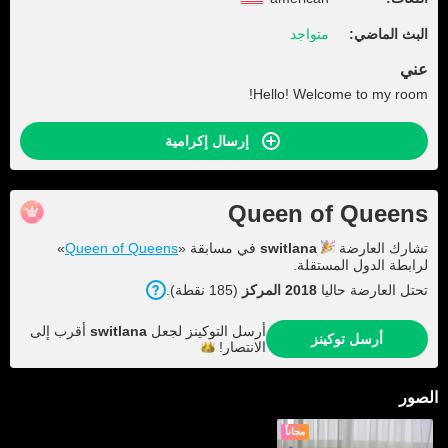
البث الماضي:
متواجد
عني
Hello! Welcome to my room!
إرسال إكرامية
Queen of Queens
تشارك العارضة
switlana
في مسابقة «
Queen of Queens
»
لرابطة الدول المستقلة.
تحتل العارضة حاليا
2018 المركز
(185 نقطة).
أرسل التوكينز لجعل
switlana
أقرب إلى
أرسل توكينز
الانتصار!
الصور
مجاناً