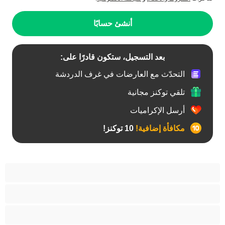
أنشئ حسابًا
بعد التسجيل، ستكون قادرًا على:
التحدّث مع العارضات في غرف الدردشة
تلقي توكنز مجانية
أرسل الإكراميات
مكافأة إضافية!
10 توكنز!
آسيوي
أفضل عارضات الدردشة الخاصة
اطلاق السوائل