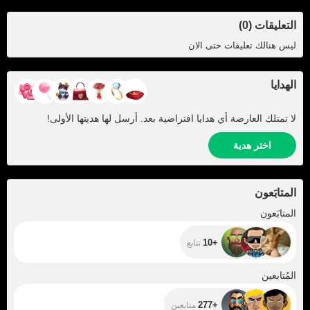
التعليقات (0)
ليس هنالك تعليقات حتى الان
الهدايا
لا تمتلك العارضة أي هدايا افتراضية بعد. أرسل لها هديتها الأولى!
اختر هدية
المتابَعون
+10
المتابَعون
+10
تتابع
+277
المُتابعين
+277
متابعين