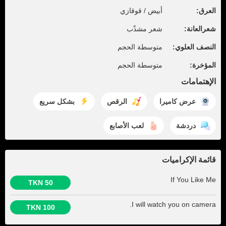
العرق:
أبيض / قوقازي
شعرالعانة:
شعر مشذّب
النصف العلوي:
متوسطة الحجم
المؤخرة:
متوسطة الحجم
الإهتمامات
عرض كاميرا
الرقص
بشكل سريع
دردشة
لعب الأصابع
قائمة الإكراميات
If You Like Me
50 TKN
I will watch you on camera.
100 TKN