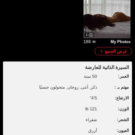
1
188
My Photos
عرض الجميع
السيرة الذاتية للعارضة
العمر:
50 سنة
مهتم بـ :
ذكر, أنثى, زوجان, متحولون جنسيًا
الارتفاع:
5'4"
الوزن:
121 lb
الشعر:
شقراء
العيون:
أزرق